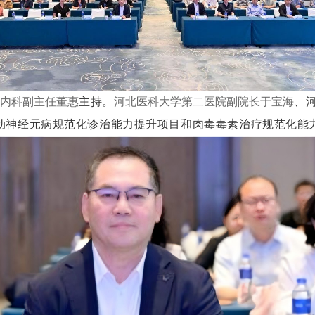
经内科副主任董惠
主持。
河北医科大学第二医院副院长于宝海
、
动神经元病规范化诊治能力提升项目和
肉毒毒素治疗
规范化能